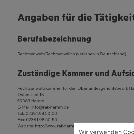
Angaben für die Tätigkei
Berufsbezeichnung
Rechtsanwalt/Rechtsanwältin (verliehen in Deutschland)
Zuständige Kammer und Aufsich
Rechtsanwaltskammer für den Oberlandesgerichtsbezirk 
Ostenallee 18
59063 Hamm
E-Mail:
info@rak-hamm.de
Tel.: 02381.98 50-00
Fax: 02381.98 50-50
Website:
http://www.rak-hamm.de
Wir verwenden Coo