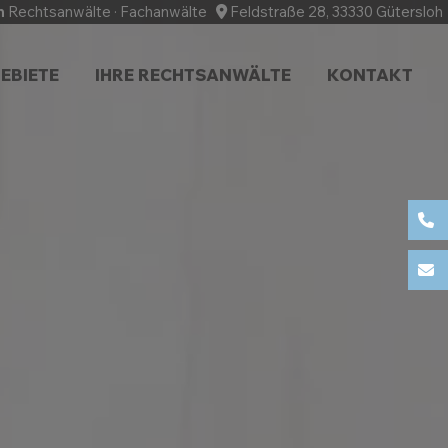
n
Rechtsanwälte · Fachanwälte
Feldstraße 28, 33330 Güterslo
EBIETE
IHRE RECHTSANWÄLTE
KONTAKT
05
in