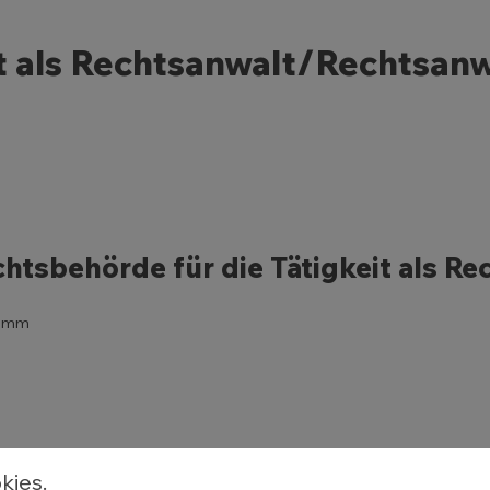
t als Rechtsanwalt/Rechtsanw
tsbehörde für die Tätigkeit als Re
Hamm
kies.