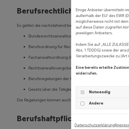
Berufsrechtliche Regelungen fü
Einige Anbieter übermitteln
außerhalb der EU/ des EWR (Dr
möglicherweise nicht mit dem 
Es gelten die nachstehend benannten berufsrechtlichen Rege
auf diese Daten zugreifen kön
jeweiligen Anbieters.
Bundesrechtsanwaltsordnung (BRAO) (
https://www.g
Indem Sie auf „ALLE ZULASSEN
Berufsordnung für Rechtsanwälte (BORA) (
https://ww
Abs. 1 TDDDG) sowie der ansc
Verarbeitungszwecke zu (Art 6 
Fachanwaltsordnung (FAO) (
https://www.brak.de/anwa
Eine bereits erteilte Zusti
Rechtsanwaltsvergütungsgesetz (RVG) (
https://www.g
widerrufen.
Berufsregelungen der Rechtsanwälte der Europäische
Gesetz über die Tätigkeit europäischer Rechtsanwälte
Notwendig
Die Regelungen können auch bei der Bundesrechtsanwalts
Andere
Berufshaftpflichtversicherung
Datenschutzerklärung
|
Impres