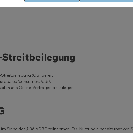
-Streitbeilegung
Streitbeilegung (OS) bereit.
.europa.eu/consumers/odr/
.
keiten aus Online-Verträgen beizulegen.
G
n im Sinne des § 36 VSBG teilnehmen. Die Nutzung einer alternativen S