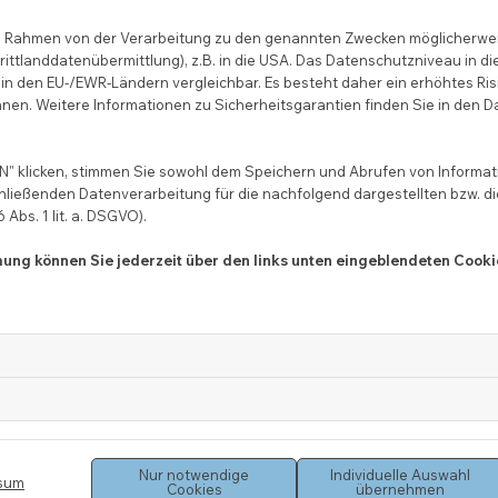
r die Tätigkeit als Rechtsanwalt/Re
 im Rahmen von der Verarbeitung zu den genannten Zwecken möglicherwe
ittlanddatenübermittlung), z.B. in die USA. Das Datenschutzniveau in di
in den EU-/EWR-Ländern vergleichbar. Es besteht daher ein erhöhtes Ris
lungen für die Tätigkeit als Rechtsanwalt/Rechtsanwältin in der Bun
nen. Weitere Informationen zu Sicherheitsgarantien finden Sie in den D
esetze-im-internet.de/brao/
)
" klicken, stimmen Sie sowohl dem Speichern und Abrufen von Informati
w.brak.de/anwaltschaft/berufsrecht/allgemeine-informationen/
)
hließenden Datenverarbeitung für die nachfolgend dargestellten bzw. d
Abs. 1 lit. a. DSGVO).
ltschaft/berufsrecht/allgemeine-informationen/
)
mmung können Sie jederzeit über den links unten eingeblendeten Cooki
esetze-im-internet.de/rvg/
)
n Union (CCBE) (
https://www.brak.de/anwaltschaft/berufsrecht/allg
 in Deutschland (EuRAG) (
http://www.gesetze-im-internet.de/eurag/in
kammer unter
https://www.brak.de/anwaltschaft/berufsrecht/
eingese
Nur notwendige
Individuelle Auswahl
sum
Cookies
übernehmen