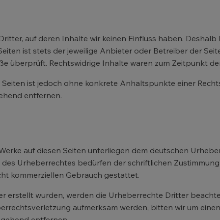
itter, auf deren Inhalte wir keinen Einfluss haben. Deshalb 
iten ist stets der jeweilige Anbieter oder Betreiber der Sei
ße überprüft. Rechtswidrige Inhalte waren zum Zeitpunkt der
en Seiten ist jedoch ohne konkrete Anhaltspunkte einer Rec
ehend entfernen.
d Werke auf diesen Seiten unterliegen dem deutschen Urheberr
des Urheberrechtes bedürfen der schriftlichen Zustimmung d
icht kommerziellen Gebrauch gestattet.
ber erstellt wurden, werden die Urheberrechte Dritter beacht
eberrechtsverletzung aufmerksam werden, bitten wir um ein
mgehend entfernen.