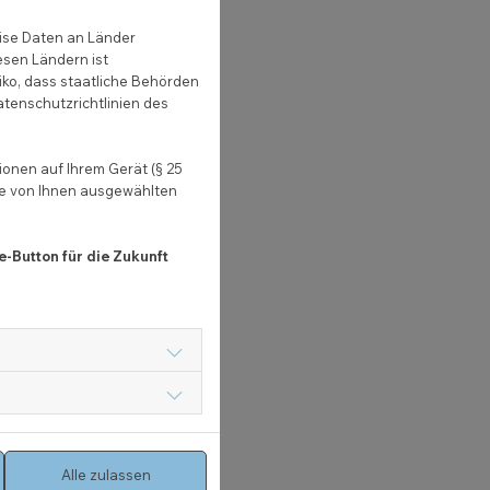
chtsanwältin
ise Daten an Länder
esen Ländern ist
iko, dass staatliche Behörden
desrepublik Deutschland:
atenschutzrichtlinien des
onen auf Ihrem Gerät (§ 25
ie von Ihnen ausgewählten
e-Button für die Zukunft
emeine-informationen/
)
dex.html
)
hen werden.
Alle zulassen